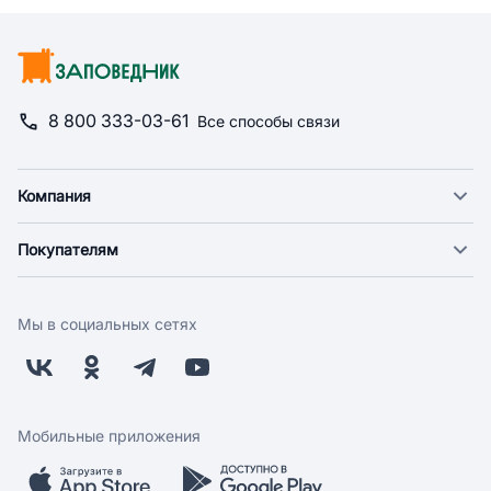
8 800 333-03-61
Все способы связи
Компания
О компании
Покупателям
Новости
Доставка
Фонд "Счастье в дом"
Оплата
Поставщикам
Мы в социальных сетях
Возврат
Арендодателям
Бонусная программа
Заводчикам
Магазины
Контакты
Скидки и акции
Обратная связь
Мобильные приложения
Бренды
Мобильное приложение