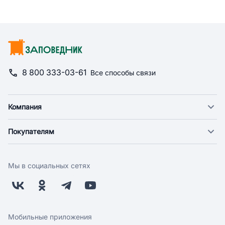
8 800 333-03-61
Все способы связи
Компания
О компании
Покупателям
Новости
Доставка
Фонд "Счастье в дом"
Оплата
Поставщикам
Мы в социальных сетях
Возврат
Арендодателям
Бонусная программа
Заводчикам
Магазины
Контакты
Скидки и акции
Обратная связь
Мобильные приложения