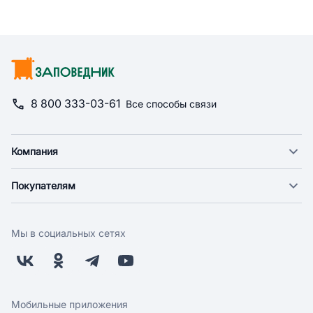
8 800 333-03-61
Все способы связи
Компания
О компании
Покупателям
Новости
Доставка
Фонд "Счастье в дом"
Оплата
Поставщикам
Мы в социальных сетях
Возврат
Арендодателям
Бонусная программа
Заводчикам
Магазины
Контакты
Скидки и акции
Обратная связь
Мобильные приложения