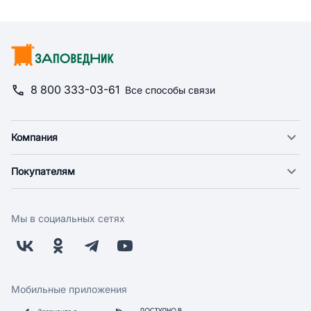
8 800 333-03-61
Все способы связи
Компания
О компании
Покупателям
Новости
Доставка
Фонд "Счастье в дом"
Оплата
Поставщикам
Мы в социальных сетях
Возврат
Арендодателям
Бонусная программа
Заводчикам
Магазины
Контакты
Скидки и акции
Обратная связь
Мобильные приложения
Бренды