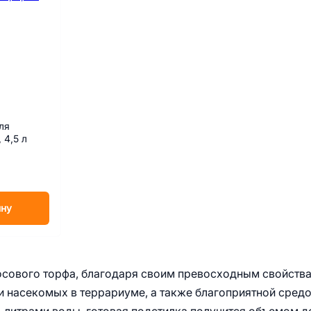
ля
 4,5 л
ину
осового торфа, благодаря своим превосходным свойства
и насекомых в террариуме, а также благоприятной сред