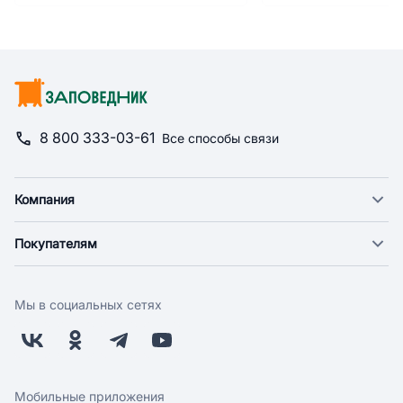
8 800 333-03-61
Все способы связи
Компания
О компании
Покупателям
Новости
Доставка
Фонд "Счастье в дом"
Оплата
Поставщикам
Мы в социальных сетях
Возврат
Арендодателям
Бонусная программа
Заводчикам
Магазины
Контакты
Скидки и акции
Обратная связь
Мобильные приложения