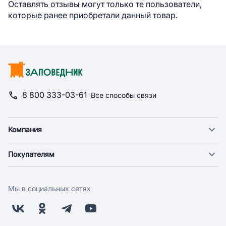
Оставлять отзывы могут только те пользователи,
которые ранее приобретали данный товар.
8 800 333-03-61
Все способы связи
Компания
О компании
Покупателям
Новости
Доставка
Фонд "Счастье в дом"
Оплата
Поставщикам
Мы в социальных сетях
Возврат
Арендодателям
Бонусная программа
Заводчикам
Магазины
Контакты