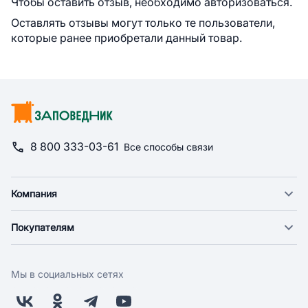
Чтобы оставить отзыв, необходимо авторизоваться.
Оставлять отзывы могут только те пользователи,
которые ранее приобретали данный товар.
8 800 333-03-61
Все способы связи
Компания
О компании
Покупателям
Новости
Доставка
Фонд "Счастье в дом"
Оплата
Поставщикам
Мы в социальных сетях
Возврат
Арендодателям
Бонусная программа
Заводчикам