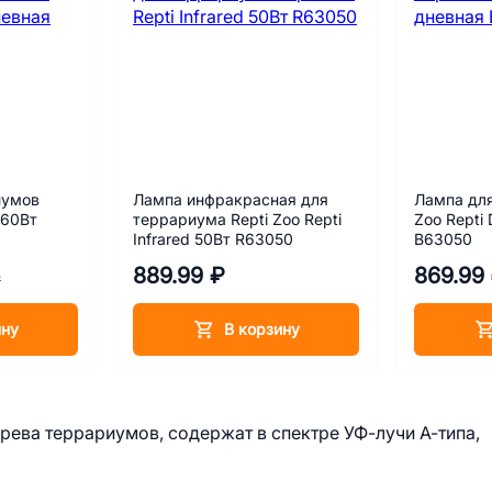
иумов
Лампа инфракрасная для
Лампа для
 60Вт
террариума Repti Zoo Repti
Zoo Repti
Infrared 50Вт R63050
B63050
889.99 ₽
869.99
₽
ину
В корзину
ева террариумов, содержат в спектре УФ-лучи А-типа,