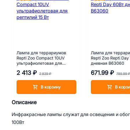
Лампа для террариумов
Лампа для террар
Repti Zoo Compact 10UV
Repti Zoo Repti Day
ультрафиолетовая для
дневная B63060
рептилий 15 Вт
2 413 ₽
671.99 ₽
2 839 ₽
789.99 
В корзину
В корз
Описание
Инфракрасные лампы служат для освещения и обогр
100Вт