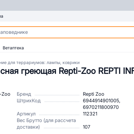
ма
Ветаптека
ние для террариумов: лампы, коврики
сная греющая Repti-Zoo REPTI I
Бренд
Repti Zoo
ШтрихКод
6944914901005,
6970211800970
Артикул
112321
Вес Брутто (для рассчета
доставки)
107