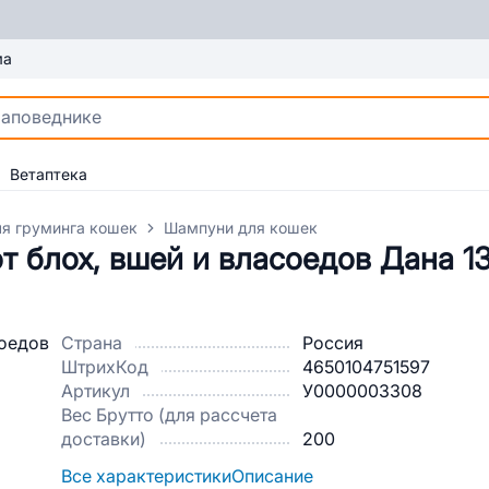
ма
Ветаптека
ля груминга кошек
Шампуни для кошек
т блох, вшей и власоедов Дана 1
Страна
Россия
ШтрихКод
4650104751597
Артикул
У0000003308
Вес Брутто (для рассчета
доставки)
200
Все характеристики
Описание