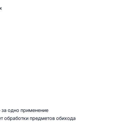
х
ю за одно применение
ет обработки предметов обихода