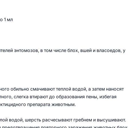
о 1 мл
лей энтомозов, в том числе блох, вшей и власоедов, у
го обильно смачивают теплой водой, а затем наносят
тного, слегка втирают до образования пены, избегая
ектицидного препарата животным.
лой водой, шерсть расчесывают гребнем и высушивают.
я предотвращения повторного заражения животных бло