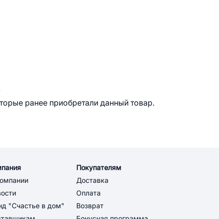
.
оторые ранее приобретали данный товар.
мпания
Покупателям
компании
Доставка
вости
Оплата
д "Счастье в дом"
Возврат
ставщикам
Бонусная программа