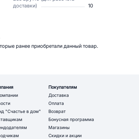
доставки)
10
.
оторые ранее приобретали данный товар.
мпания
Покупателям
компании
Доставка
вости
Оплата
д "Счастье в дом"
Возврат
ставщикам
Бонусная программа
ендодателям
Магазины
водчикам
Скидки и акции