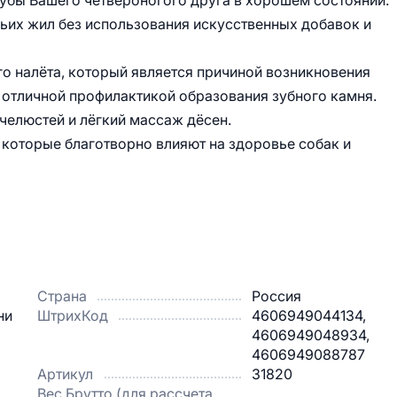
зубы Вашего четвероногого друга в хорошем состоянии.
ьих жил без использования искусственных добавок и
о налёта, который является причиной возникновения
я отличной профилактикой образования зубного камня.
челюстей и лёгкий массаж дёсен.
которые благотворно влияют на здоровье собак и
Страна
Россия
ни
ШтрихКод
4606949044134,
4606949048934,
4606949088787
Артикул
31820
Вес Брутто (для рассчета