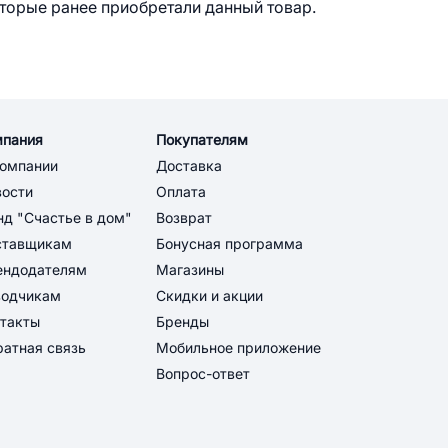
оторые ранее приобретали данный товар.
мпания
Покупателям
компании
Доставка
вости
Оплата
д "Счастье в дом"
Возврат
ставщикам
Бонусная программа
ендодателям
Магазины
водчикам
Скидки и акции
такты
Бренды
атная связь
Мобильное приложение
Вопрос-ответ