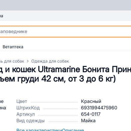
ма
Ветаптека
ь для собак
Одежда для собак
 и кошек Ultramarine Бонита При
ъем груди 42 см, от 3 до 6 кг)
Цвет
Красный
ШтрихКод
6931994475960
Артикул
654-0117
Вид одежды
Майка
Все характеристики
Описание