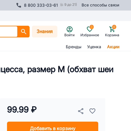
(с 9 до 21)
8 800 333-03-61
Все способы связи
0
0
Знания
Войти
Избранное
Корзина
Бренды
Уценка
Акции
нцесса, размер М (обхват шеи
99.99 ₽
Добавить в корзину