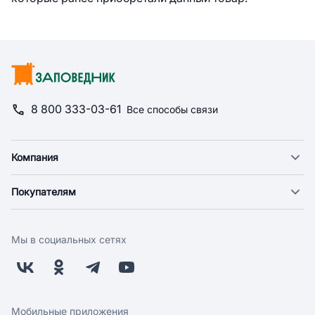
8 800 333-03-61
Все способы связи
Компания
О компании
Покупателям
Новости
Доставка
Фонд "Счастье в дом"
Оплата
Поставщикам
Мы в социальных сетях
Возврат
Арендодателям
Бонусная программа
Заводчикам
Магазины
Контакты
Скидки и акции
Обратная связь
Мобильные приложения