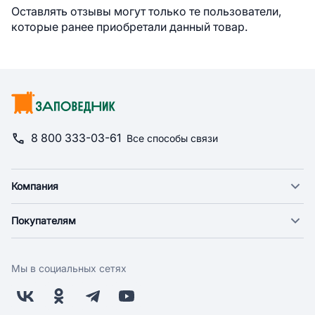
Оставлять отзывы могут только те пользователи,
которые ранее приобретали данный товар.
8 800 333-03-61
Все способы связи
Компания
О компании
Покупателям
Новости
Доставка
Фонд "Счастье в дом"
Оплата
Поставщикам
Мы в социальных сетях
Возврат
Арендодателям
Бонусная программа
Заводчикам