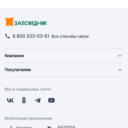
8 800 333-03-61
Все способы связи
Компания
О компании
Покупателям
Новости
Доставка
Фонд "Счастье в дом"
Оплата
Поставщикам
Мы в социальных сетях
Возврат
Арендодателям
Бонусная программа
Заводчикам
Магазины
Контакты
Скидки и акции
Обратная связь
Мобильные приложения
Бренды