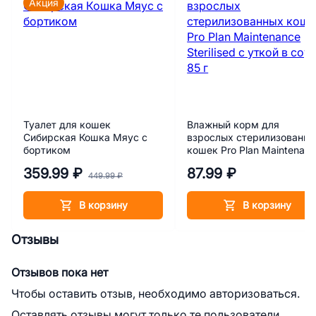
Акция
Туалет для кошек
Влажный корм для
Сибирская Кошка Мяус с
взрослых стерилизованн
бортиком
кошек Pro Plan Maintenan
Sterilised с уткой в соусе 
359.99 ₽
87.99 ₽
г
449.99 ₽
В корзину
В корзину
Отзывы
Отзывов пока нет
Чтобы оставить отзыв, необходимо авторизоваться.
Оставлять отзывы могут только те пользователи,