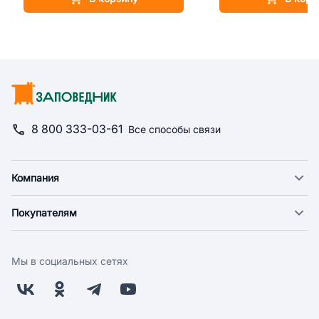
8 800 333-03-61
Все способы связи
Компания
О компании
Покупателям
Новости
Доставка
Фонд "Счастье в дом"
Оплата
Поставщикам
Мы в социальных сетях
Возврат
Арендодателям
Бонусная программа
Заводчикам
Магазины
Контакты