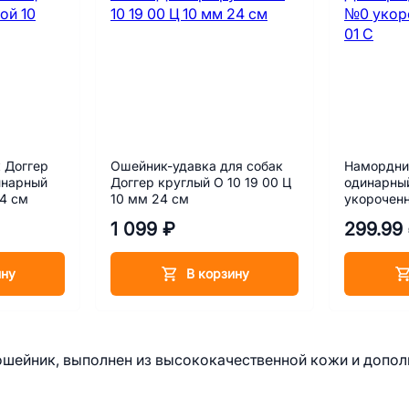
 Доггер
Ошейник-удавка для собак
Намордник
инарный
Доггер круглый О 10 19 00 Ц
одинарны
24 см
10 мм 24 см
укороченн
1 099 ₽
299.99
ину
В корзину
ошейник, выполнен из высококачественной кожи и допол