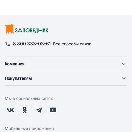
8 800 333-03-61
Все способы связи
Компания
О компании
Покупателям
Новости
Доставка
Фонд "Счастье в дом"
Оплата
Поставщикам
Мы в социальных сетях
Возврат
Арендодателям
Бонусная программа
Заводчикам
Магазины
Контакты
Скидки и акции
Обратная связь
Мобильные приложения