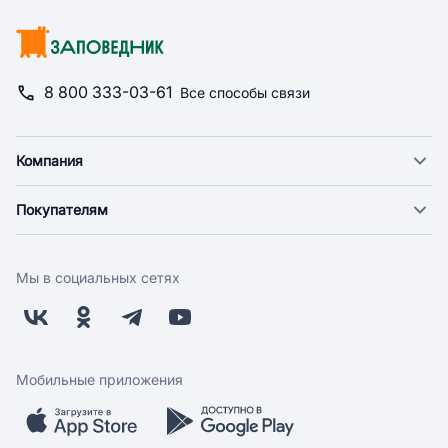
8 800 333-03-61
Все способы связи
Компания
О компании
Покупателям
Новости
Доставка
Фонд "Счастье в дом"
Оплата
Поставщикам
Мы в социальных сетях
Возврат
Арендодателям
Бонусная программа
Заводчикам
Магазины
Контакты
Скидки и акции
Обратная связь
Мобильные приложения
Бренды
Мобильное приложение