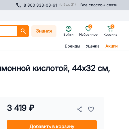
(с 9 до 21)
8 800 333-03-61
Все способы связи
0
0
Знания
Войти
Избранное
Корзина
Бренды
Уценка
Акции
имонной кислотой, 44х32 см,
3 419 ₽
Добавить в корзину