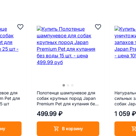
евое для
Полотенце шампуневое для
Натураль
m Pet для
собак крупных пород Japan
сильных з
25 шт
Premium Pet для купания без
собак Jap
воды 15 шт.
мл
499.99 ₽
1 059 ₽
ину
В корзину