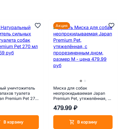
Акция
ный уничтожитель
Миска для собак
апахов туалета
неопрокидываемая Japan
an Premium Pet 270
Premium Pet, утяжелённая, с
прорезиненным дном,
479.99 ₽
размер М
В корзину
В корзину