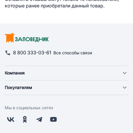
которые ранее приобретали данный товар.
8 800 333-03-61
Все способы связи
Компания
О компании
Покупателям
Новости
Доставка
Фонд "Счастье в дом"
Оплата
Поставщикам
Мы в социальных сетях
Возврат
Арендодателям
Бонусная программа
Заводчикам
Магазины
Контакты