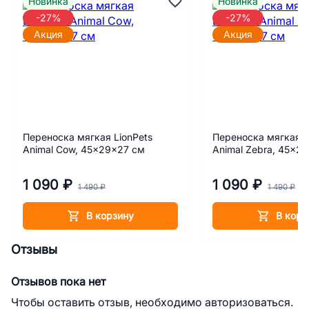
Новинка
Новинка
-27%
-27%
Акция
Акция
Переноска мягкая LionPets
Переноска мягкая L
Animal Cow, 45x29x27 см
Animal Zebra, 45x2
1 090 ₽
1 090 ₽
1 490 ₽
1 490 ₽
В корзину
В корз
Отзывы
Отзывов пока нет
Чтобы оставить отзыв, необходимо авторизоваться.