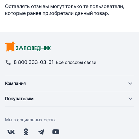
Оставлять отзывы могут только те пользователи,
которые ранее приобретали данный товар.
8 800 333-03-61
Все способы связи
Компания
О компании
Покупателям
Новости
Доставка
Фонд "Счастье в дом"
Оплата
Поставщикам
Мы в социальных сетях
Возврат
Арендодателям
Бонусная программа
Заводчикам