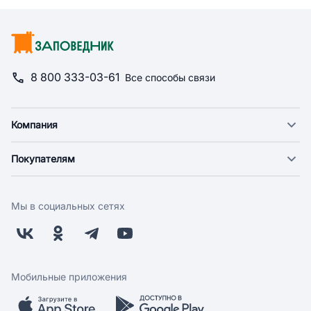
8 800 333-03-61
Все способы связи
Компания
О компании
Покупателям
Новости
Доставка
Фонд "Счастье в дом"
Оплата
Поставщикам
Мы в социальных сетях
Возврат
Арендодателям
Бонусная программа
Заводчикам
Магазины
Контакты
Скидки и акции
Обратная связь
Мобильные приложения
Бренды
Мобильное приложение