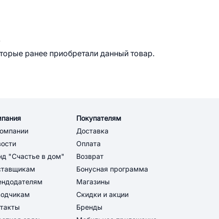
.
оторые ранее приобретали данный товар.
мпания
Покупателям
компании
Доставка
вости
Оплата
д "Счастье в дом"
Возврат
ставщикам
Бонусная программа
ендодателям
Магазины
водчикам
Скидки и акции
такты
Бренды