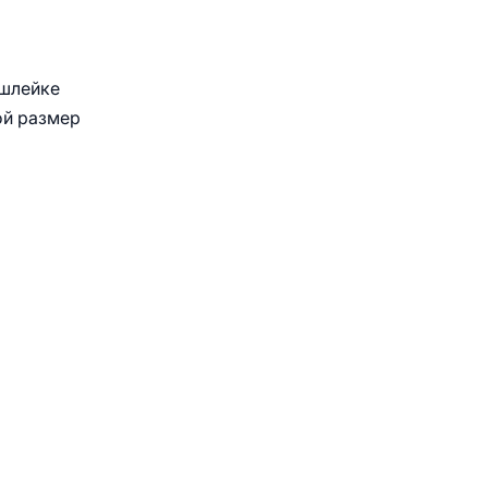
 шлейке
ой размер