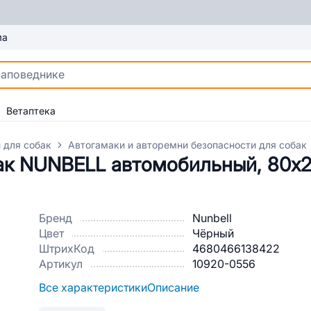
ма
Ветаптека
 для собак
Автогамаки и авторемни безопасности для собак
ак NUNBELL автомобильный, 80х2
Бренд
Nunbell
Цвет
Чёрный
ШтрихКод
4680466138422
Артикул
10920-0556
Все характеристики
Описание