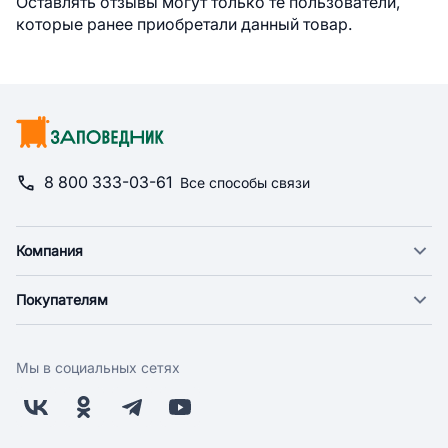
Оставлять отзывы могут только те пользователи,
которые ранее приобретали данный товар.
8 800 333-03-61
Все способы связи
Компания
О компании
Покупателям
Новости
Доставка
Фонд "Счастье в дом"
Оплата
Поставщикам
Мы в социальных сетях
Возврат
Арендодателям
Бонусная программа
Заводчикам
Магазины
Контакты