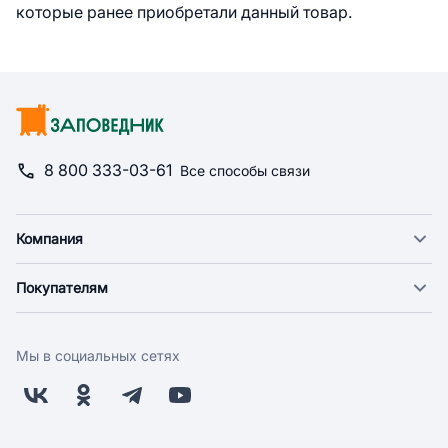
которые ранее приобретали данный товар.
8 800 333-03-61
Все способы связи
Компания
О компании
Покупателям
Новости
Доставка
Фонд "Счастье в дом"
Оплата
Поставщикам
Мы в социальных сетях
Возврат
Арендодателям
Бонусная программа
Заводчикам
Магазины
Контакты