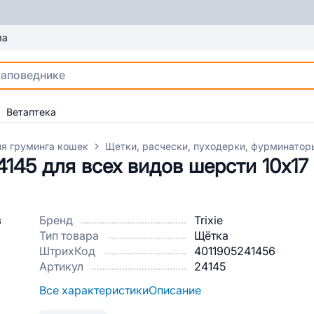
ма
Ветаптека
ля груминга кошек
Щетки, расчески, пуходерки, фурминатор
145 для всех видов шерсти 10х17
Бренд
Trixie
Тип товара
Щётка
ШтрихКод
4011905241456
Артикул
24145
Все характеристики
Описание