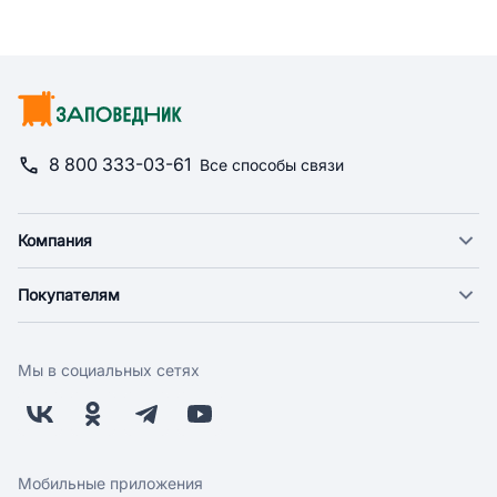
8 800 333-03-61
Все способы связи
Компания
О компании
Покупателям
Новости
Доставка
Фонд "Счастье в дом"
Оплата
Поставщикам
Мы в социальных сетях
Возврат
Арендодателям
Бонусная программа
Заводчикам
Магазины
Контакты
Скидки и акции
Обратная связь
Мобильные приложения