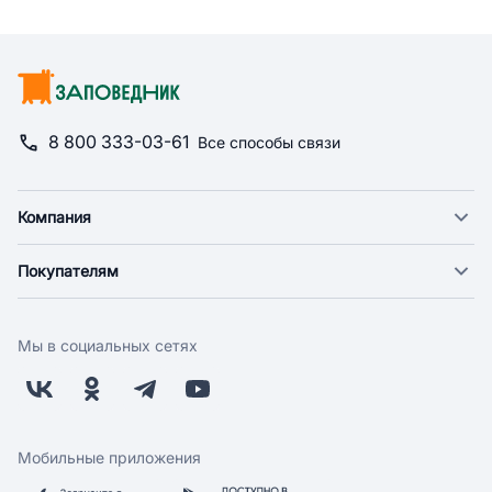
8 800 333-03-61
Все способы связи
Компания
О компании
Покупателям
Новости
Доставка
Фонд "Счастье в дом"
Оплата
Поставщикам
Мы в социальных сетях
Возврат
Арендодателям
Бонусная программа
Заводчикам
Магазины
Контакты
Скидки и акции
Обратная связь
Мобильные приложения
Бренды