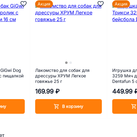
Акция
Акция
GiGwi Dog
Лакомство для собак для
Игрушка дл
 с пищалкой
дрессуры ХРУМ Легкое
3259 Мяч д
говяжье 25 г
Dentafun 5 
169.99 ₽
449.99 
ину
В корзину
ет