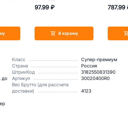
соус 85 г
800 г
97.99 ₽
787.99 
ину
В корзину
Класс
Супер-премиум
Страна
Россия
ШтрихКод
3182550831390
4 до
Артикул
30020400R0
Вес Брутто (для рассчета
доставки)
4123
ьер