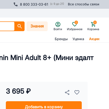
(с 9 до 21)
8 800 333-03-61
Все способы связи
0
0
Знания
Войти
Избранное
Корзина
Бренды
Уценка
Акции
in Mini Adult 8+ (Мини эдалт
3 695 ₽
Добавить в корзину