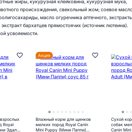
отные жиры, кукурузная клейковина, кукурузная мука,
животного происхождения, свекольный жом, соевое масло
олигосахариды, масло огуречника аптечного, экстракт
, экстракт бархатцев прямостоячих (источник лютеина).
ной усвояемости.
Акция
 взрослых
Влажный корм для щенков
Сухой кор
д Royal
мелких пород Royal Canin
собак мел
ини Эдалт)
Mini Puppy (Мини Паппи)
Canin Mini