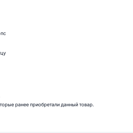
опс
тцу
.
оторые ранее приобретали данный товар.