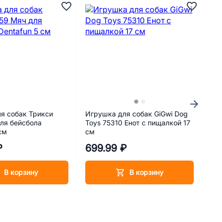
А
я собак Трикси
Игрушка для собак GiGwi Dog
Лак
ля бейсбола
Toys 75310 Енот с пищалкой 17
Кор
см
см
мя
₽
699.99 ₽
37
В корзину
В корзину