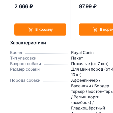
(Медиум паппи) 3 кг
в соусе 85 г
2 666 ₽
97.99 ₽
В корзину
В корз
Характеристики
Бренд
Royal Canin
Тип упаковки
Пакет
Возраст собаки
Пожилые (от 7 лет)
Размер собаки
Для мини пород (от 
10 кг)
Порода собаки
Аффенпинчер /
Басенджи / Бордер
терьер / Бостон-тер
/ Вельш-корги
(пемброк) /
Гладкошёрстный