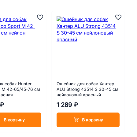
я собак Hunter
Ошейник для собак Хантер
t M 42-65/45-76 см
ALU Strong 43514 S 30-45 см
расная
нейлоновый красный
 ₽
1 289 ₽
В корзину
В корзину