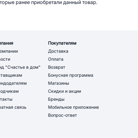
оторые ранее приобретали данный товар.
мпания
Покупателям
компании
Доставка
вости
Оплата
д "Счастье в дом"
Возврат
ставщикам
Бонусная программа
ендодателям
Магазины
водчикам
Скидки и акции
такты
Бренды
атная связь
Мобильное приложение
Вопрос-ответ