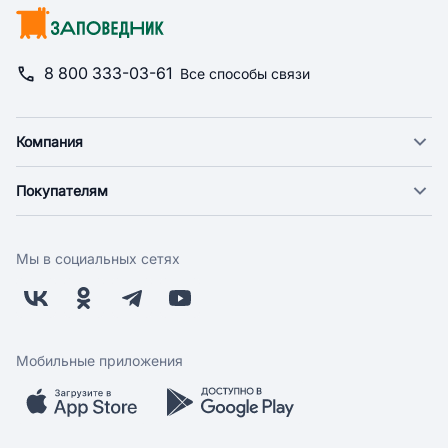
8 800 333-03-61
Все способы связи
Компания
О компании
Покупателям
Новости
Доставка
Фонд "Счастье в дом"
Оплата
Поставщикам
Мы в социальных сетях
Возврат
Арендодателям
Бонусная программа
Заводчикам
Магазины
Контакты
Скидки и акции
Обратная связь
Мобильные приложения
Бренды
Мобильное приложение
Вопрос-ответ