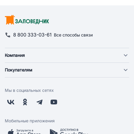
8 800 333-03-61
Все способы связи
Компания
О компании
Покупателям
Новости
Доставка
Фонд "Счастье в дом"
Оплата
Поставщикам
Мы в социальных сетях
Возврат
Арендодателям
Бонусная программа
Заводчикам
Магазины
Контакты
Скидки и акции
Обратная связь
Мобильные приложения
Бренды