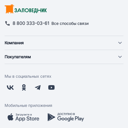
8 800 333-03-61
Все способы связи
Компания
О компании
Покупателям
Новости
Доставка
Фонд "Счастье в дом"
Оплата
Поставщикам
Мы в социальных сетях
Возврат
Арендодателям
Бонусная программа
Заводчикам
Магазины
Контакты
Скидки и акции
Обратная связь
Мобильные приложения
Бренды
Мобильное приложение
Вопрос-ответ