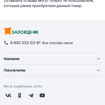
Оставлять отзывы могут только те пользователи,
которые ранее приобретали данный товар.
8 800 333-03-61
Все способы связи
Компания
О компании
Покупателям
Новости
Доставка
Фонд "Счастье в дом"
Оплата
Поставщикам
Мы в социальных сетях
Возврат
Арендодателям
Бонусная программа
Заводчикам
Магазины
Контакты