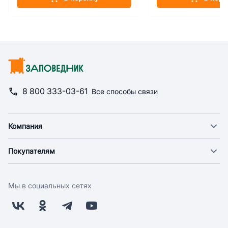
8 800 333-03-61
Все способы связи
Компания
О компании
Покупателям
Новости
Доставка
Фонд "Счастье в дом"
Оплата
Поставщикам
Мы в социальных сетях
Возврат
Арендодателям
Бонусная программа
Заводчикам
Магазины
Контакты