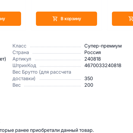
ину
В корзину
Класс
Супер-премиум
Страна
Россия
ет)
Артикул
240818
ШтрихКод
4670033240818
Вес Брутто (для рассчета
доставки)
350
Вес
200
.
оторые ранее приобретали данный товар.