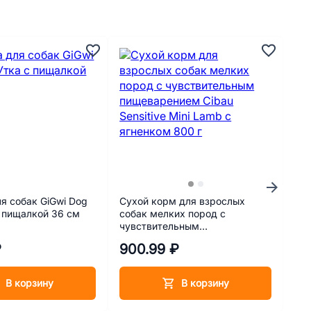
А
я собак GiGwi Dog
Сухой корм для взрослых
Су
с пищалкой 36 см
собак мелких пород с
со
чувствительным
ни
пищеварением Cibau Sensitive
Anc
₽
900.99 ₽
3 
Mini Lamb с ягненком 800 г
чер
В корзину
В корзину