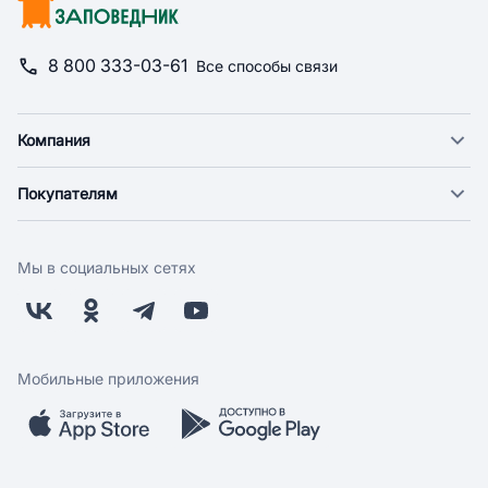
8 800 333-03-61
Все способы связи
Компания
О компании
Покупателям
Новости
Доставка
Фонд "Счастье в дом"
Оплата
Поставщикам
Мы в социальных сетях
Возврат
Арендодателям
Бонусная программа
Заводчикам
Магазины
Контакты
Скидки и акции
Обратная связь
Мобильные приложения
Бренды
Мобильное приложение
Вопрос-ответ