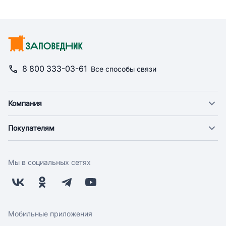
8 800 333-03-61
Все способы связи
Компания
О компании
Покупателям
Новости
Доставка
Фонд "Счастье в дом"
Оплата
Поставщикам
Мы в социальных сетях
Возврат
Арендодателям
Бонусная программа
Заводчикам
Магазины
Контакты
Скидки и акции
Обратная связь
Мобильные приложения
Бренды