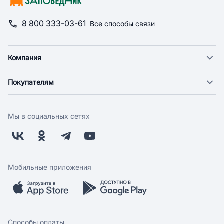
8 800 333-03-61
Все способы связи
Компания
О компании
Покупателям
Новости
Доставка
Фонд "Счастье в дом"
Оплата
Поставщикам
Мы в социальных сетях
Возврат
Арендодателям
Бонусная программа
Заводчикам
Магазины
Контакты
Скидки и акции
Обратная связь
Мобильные приложения
Бренды
Мобильное приложение
Вопрос-ответ
Способы оплаты