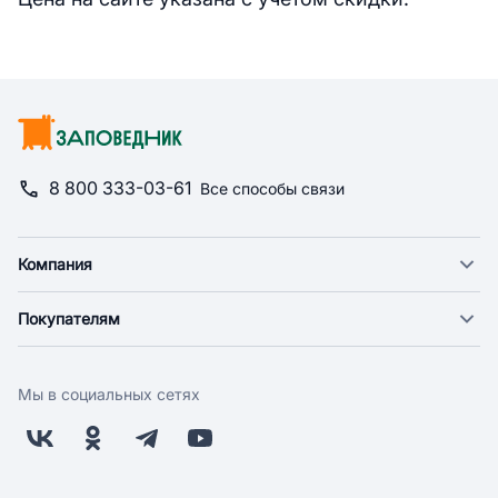
8 800 333-03-61
Все способы связи
Компания
О компании
Покупателям
Новости
Доставка
Фонд "Счастье в дом"
Оплата
Поставщикам
Мы в социальных сетях
Возврат
Арендодателям
Бонусная программа
Заводчикам
Магазины
Контакты