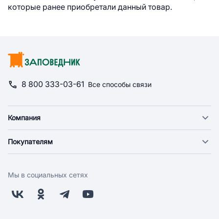
которые ранее приобретали данный товар.
8 800 333-03-61
Все способы связи
Компания
О компании
Покупателям
Новости
Доставка
Фонд "Счастье в дом"
Оплата
Поставщикам
Мы в социальных сетях
Возврат
Арендодателям
Бонусная программа
Заводчикам
Магазины
Контакты