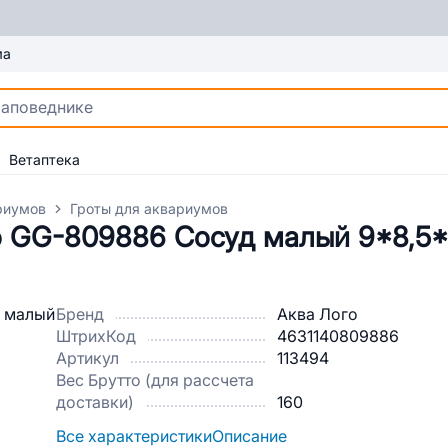
ма
Ветаптека
риумов
Гроты для аквариумов
о GG-809886 Сосуд малый 9*8,5*
Бренд
Аква Лого
ШтрихКод
4631140809886
Артикул
113494
Вес Брутто (для рассчета
доставки)
160
Все характеристики
Описание