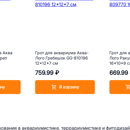
а Аква
Грот для аквариума Аква-
Грот для 
ереп
Лого Гребешок GG-810196
Лого Рак
12*12*7 см
16*10*9 
759.99 ₽
669.99
ину
В корзину
зования в аквариумистике, террариумистике и фитодизай