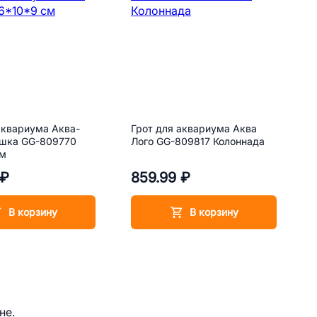
аквариума Аква-
Грот для аквариума Аква
ушка GG-809770
Лого GG-809817 Колоннада
см
 ₽
859.99 ₽
В корзину
В корзину
не.