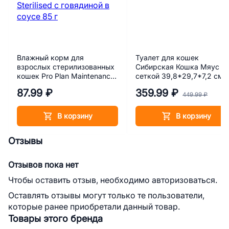
Влажный корм для
Туалет для кошек
взрослых стерилизованных
Сибирская Кошка Мяус с
кошек Pro Plan Maintenance
сеткой 39,8*29,7*7,2 см
Sterilised с говядиной в
87.99 ₽
359.99 ₽
соусе 85 г
449.99 ₽
В корзину
В корзину
Отзывы
Отзывов пока нет
Чтобы оставить отзыв, необходимо авторизоваться.
Оставлять отзывы могут только те пользователи,
которые ранее приобретали данный товар.
Товары этого бренда