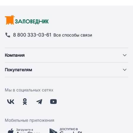
8 800 333-03-61
Все способы связи
Компания
О компании
Покупателям
Новости
Доставка
Фонд "Счастье в дом"
Оплата
Поставщикам
Мы в социальных сетях
Возврат
Арендодателям
Бонусная программа
Заводчикам
Магазины
Контакты
Скидки и акции
Обратная связь
Мобильные приложения
Бренды