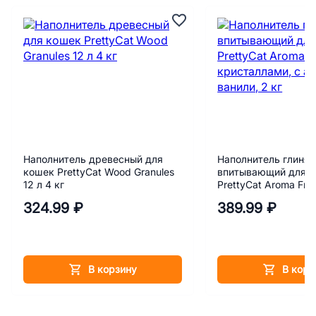
Наполнитель древесный для
Наполнитель глиня
кошек PrettyCat Wood Granules
впитывающий для 
12 л 4 кг
PrettyCat Aroma Frui
кристаллами, с ар
324.99 ₽
389.99 ₽
ванили, 2 кг
В корзину
В корз