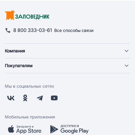
8 800 333-03-61
Все способы связи
Компания
О компании
Покупателям
Новости
Доставка
Фонд "Счастье в дом"
Оплата
Поставщикам
Мы в социальных сетях
Возврат
Арендодателям
Бонусная программа
Заводчикам
Магазины
Контакты
Скидки и акции
Обратная связь
Мобильные приложения
Бренды
Мобильное приложение