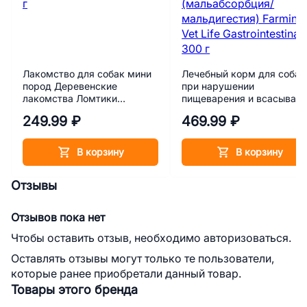
Лакомство для собак мини
Лечебный корм для собак
пород Деревенские
при нарушении
лакомства Ломтики
пищеварения и всасыван
крольчатины 55 г
в кишечнике
249.99 ₽
469.99 ₽
(мальабсорбция/
мальдигестия) Farmina Ve
Life Gastrointestinal 300 г
В корзину
В корзину
Отзывы
Отзывов пока нет
Чтобы оставить отзыв, необходимо авторизоваться.
Оставлять отзывы могут только те пользователи,
которые ранее приобретали данный товар.
Товары этого бренда