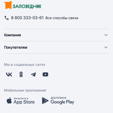
8 800 333-03-61
Все способы связи
Компания
О компании
Покупателям
Новости
Доставка
Фонд "Счастье в дом"
Оплата
Поставщикам
Мы в социальных сетях
Возврат
Арендодателям
Бонусная программа
Заводчикам
Магазины
Контакты
Скидки и акции
Обратная связь
Мобильные приложения
Бренды
Мобильное приложение
Вопрос-ответ